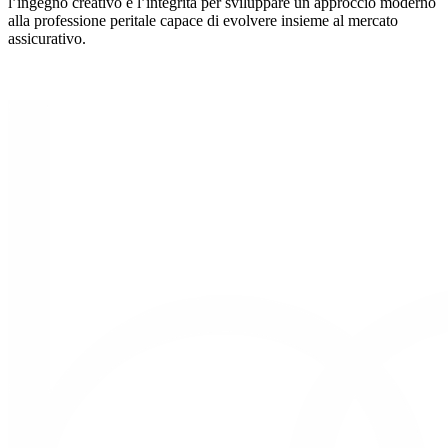
l’ingegno creativo e l’integrità per sviluppare un approccio moderno
alla professione peritale capace di evolvere insieme al mercato
assicurativo.