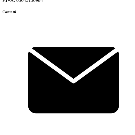
P.IVA: 03645130984
Contatti